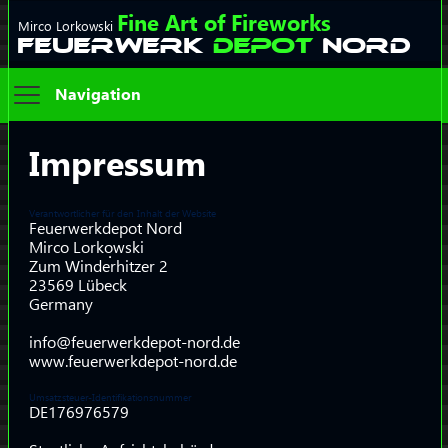
Fine Art of Fireworks
Mirco Lorkowski
FEUERWERK
DEPOT
NORD
Navigation
Impressum
Verantwortlicher für den Inhalt der Website
Feuerwerkdepot Nord
Mirco Lorkowski
Zum Winderhitzer 2
23569 Lübeck
Germany
info@feuerwerkdepot-nord.de
www.feuerwerkdepot-nord.de
Umsatzsteuer-Identifikationsnummer
DE176976579